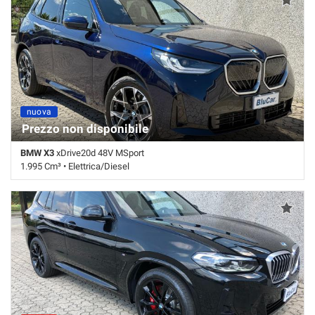
nuova
ordinabile
Prezzo non disponibile
BMW X3
xDrive20d 48V MSport
1.995 Cm³ • Elettrica/Diesel
0 Km • Cambio Automatico (8) • Blu metallizzato • 5 Porte • ABS •
Adatto a portatori di handicap • Airbag • Airbag laterali • Airbag
Passeggero • Airbag posteriore • Airbag testa • Alzacristalli elettrici •
Android Auto • Antifurto • Apple CarPlay • Autoradio • Autoradio
digitale • Bluetooth • Boardcomputer • Bracciolo • Cerchi in lega •
Chiusura centralizzata • Chiusura centralizzata telecomandata •
Climatizzatore • Controllo automatico clima • Controllo elettronico
della corsia • Controllo trazione • Controllo vocale • Cruise Control •
ESP • Fendinebbia • Filtro antiparticolato • Freno di stazionamento
elettrico • Immobilizzatore elettronico • Interni in pelle • Isofix • Leve al