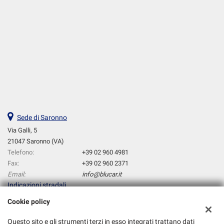
Sensori di parcheggio posteriori • Servosterzo • Navigatore satellitare
• Sospensioni sportive • Sound system • Specchietti laterali elettrici •
Spoiler • Start/Stop Automatico • Streaming musicale integrato •
Supporto lombare • Telecamera per parcheggio assistito •
Telecamera posteriore • Telecamera posteriore x retromarcia • Tetto
panorama • Tetto apribile • Touch screen • Trazione integrale • USB •
Vetri oscurati • Vivavoce • Vivavoce Bluetooth • Volante in pelle •
Volante multifunzione
Sede di Saronno
Via Galli, 5
21047 Saronno (VA)
Telefono:
+39 02 960 4981
Fax:
+39 02 960 2371
Email:
info@blucar.it
Indicazioni stradali
Cookie policy
Dati fiscali:
Questo sito e gli strumenti terzi in esso integrati trattano dati