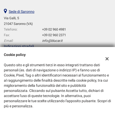
Sede di Saronno
Via Galli, 5
21047 Saronno (VA)
Telefono:
+39 02 960 4981
Fax:
+39 02 960 2371
Email:
info@blucar.it
Indicazioni stradali
Cookie policy
Dati fiscali:
Questo sito e gli strumenti terzi in esso integrati trattano dati
Blucar Srl
personali (es. dati di navigazione o indirizzi IP) e fanno uso di
Cookie, Pixel, Tag o altri identificatori necessari al funzionamento e
Via Galli, 5, Saronno (VA)
al raggiungimento delle finalità descritte nella cookie policy, tra cui
C.F/P.IVA:
01779920121
miglioramento della funzionalità del sito e pubblicità
Registro delle imprese:
VA
personalizzata. Cliccando sul pulsante Accetta tutto, dichiari di
accettare l'uso di queste tecnologie. In alternativa, puoi
personalizzare le tue scelte utilizzando l'apposito pulsante. Scopri di
più e personalizza.