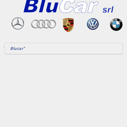
Tetto apribile • Touch screen • Vivavoce • Vivavoce Bluetooth •
Volante in pelle • Volante multifunzione
Blucar