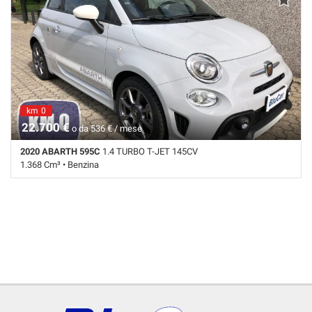
km 0
venduta
22.700 €
o da 536 € / mese
2020 ABARTH 595C
1.4 TURBO T-JET 145CV
1.368 Cm³ • Benzina
10 Km • Cambio Manuale (5) • Grigio pastello • 3 Porte • ABS • Airbag •
Airbag laterali • Airbag Passeggero • Airbag posteriore • Airbag testa •
Alzacristalli elettrici • Autoradio • Autoradio digitale • Bluetooth •
Boardcomputer • Cerchi in lega • Chiusura centralizzata • Chiusura
centralizzata telecomandata • Climatizzatore • Controllo trazione •
ESP • Fendinebbia • Hill holder • Immobilizzatore elettronico • Isofix •
Luci diurne • Monitoraggio pressione pneumatici • MP3 • Schermo
multifunzione interamente digitale • Sedile passeggero ribaltabile •
Sedili sportivi • Sensore di luce • Sensori di parcheggio posteriori •
Servosterzo • Navigatore satellitare • Specchietti laterali elettrici •