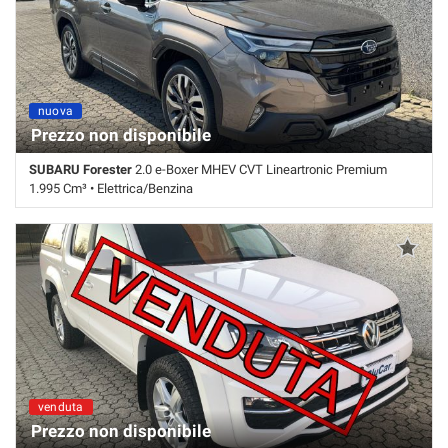
ESP • Fendinebbia • Immobilizzatore elettronico • Interni in pelle • Park
Distance Control • Regolazione elettrica sedili • Sedile posteriore
sdoppiato • Servosterzo • Navigatore satellitare • Specchietti laterali
elettrici • Telecamera per parcheggio assistito • Tetto apribile
ordinabile
nuova
ordinabile
Prezzo non disponibile
SUBARU Forester
2.0 e-Boxer MHEV CVT Lineartronic Premium
1.995 Cm³ • Elettrica/Benzina
0 Km • Cambio Automatico (7) • Bronzo metallizzato • 5 Porte • ABS •
Airbag • Airbag laterali • Airbag Passeggero • Airbag testa •
Alzacristalli elettrici • Autoradio • Bluetooth • Cerchi in lega • Chiusura
centralizzata • Climatizzatore • Controllo trazione • Cruise Control •
ESP • Fendinebbia • Immobilizzatore elettronico • Interni in pelle •
Regolazione elettrica sedili • Sedile posteriore sdoppiato •
Servosterzo • Navigatore satellitare • Specchietti laterali elettrici •
Telecamera per parcheggio assistito • Tetto apribile
venduta
Prezzo non disponibile