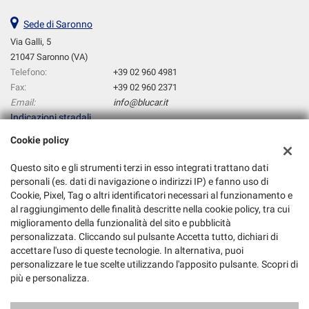
Sede di Saronno
Via Galli, 5
21047 Saronno (VA)
Telefono:
+39 02 960 4981
Fax:
+39 02 960 2371
Email:
info@blucar.it
Indicazioni stradali
Cookie policy
Dati fiscali:
Questo sito e gli strumenti terzi in esso integrati trattano dati
Blucar Srl
personali (es. dati di navigazione o indirizzi IP) e fanno uso di
Cookie, Pixel, Tag o altri identificatori necessari al funzionamento e
Via Galli, 5, Saronno (VA)
al raggiungimento delle finalità descritte nella cookie policy, tra cui
C.F/P.IVA:
01779920121
miglioramento della funzionalità del sito e pubblicità
Registro delle imprese:
VA
personalizzata. Cliccando sul pulsante Accetta tutto, dichiari di
accettare l'uso di queste tecnologie. In alternativa, puoi
personalizzare le tue scelte utilizzando l'apposito pulsante. Scopri di
più e personalizza.