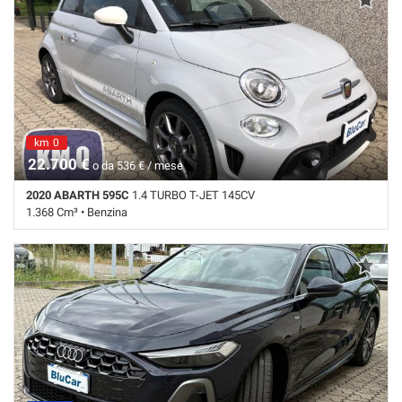
venduta
km 0
venduta
22.700 €
o da 536 € / mese
2020 ABARTH 595C
1.4 TURBO T-JET 145CV
1.368 Cm³ • Benzina
10 Km • Cambio Manuale (5) • Grigio pastello • 3 Porte • ABS • Airbag •
Airbag laterali • Airbag Passeggero • Airbag posteriore • Airbag testa •
Alzacristalli elettrici • Autoradio • Autoradio digitale • Bluetooth •
Boardcomputer • Cerchi in lega • Chiusura centralizzata • Chiusura
centralizzata telecomandata • Climatizzatore • Controllo trazione •
ESP • Fendinebbia • Hill holder • Immobilizzatore elettronico • Isofix •
Luci diurne • Monitoraggio pressione pneumatici • MP3 • Schermo
multifunzione interamente digitale • Sedile passeggero ribaltabile •
Sedili sportivi • Sensore di luce • Sensori di parcheggio posteriori •
Servosterzo • Navigatore satellitare • Specchietti laterali elettrici •