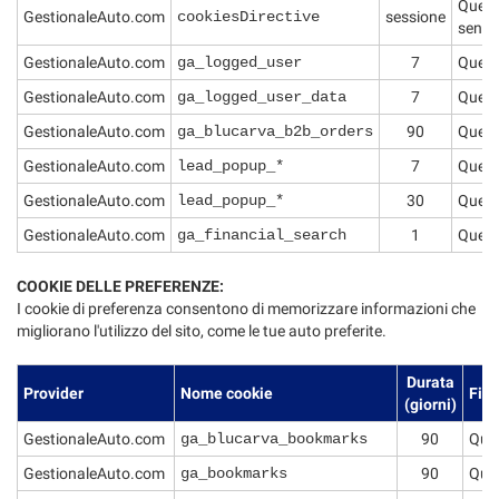
Questo
GestionaleAuto.com
cookiesDirective
sessione
senza 
GestionaleAuto.com
ga_logged_user
7
Questo
GestionaleAuto.com
ga_logged_user_data
7
Questo
GestionaleAuto.com
ga_blucarva_b2b_orders
90
Questo
GestionaleAuto.com
lead_popup_*
7
Questo
GestionaleAuto.com
lead_popup_*
30
Questo
GestionaleAuto.com
ga_financial_search
1
Questo
COOKIE DELLE PREFERENZE:
I cookie di preferenza consentono di memorizzare informazioni che
migliorano l'utilizzo del sito, come le tue auto preferite.
Durata
Provider
Nome cookie
Fina
(giorni)
GestionaleAuto.com
ga_blucarva_bookmarks
90
Ques
GestionaleAuto.com
ga_bookmarks
90
Ques