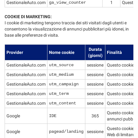
GestionaleAuto.com
ga_view_counter
1
Questo c
COOKIE DI MARKETING:
I cookie di marketing tengono traccia dei siti visitati dagli utenti e
consentono la visualizzazione di annunci pubblicitari più idonei, in
base alle preferenze di visita.
Durata
Provider
Nome cookie
Finalità
(giorni)
GestionaleAuto.com
utm_source
sessione
Questo cookie de
GestionaleAuto.com
utm_medium
sessione
Questo cookie de
GestionaleAuto.com
utm_campaign
sessione
Questo cookie de
GestionaleAuto.com
utm_term
sessione
Questo cookie de
GestionaleAuto.com
utm_content
sessione
Questo cookie de
Questo cookie vie
Google
IDE
365
annunci pubblicit
Questo cookie rac
Google
pagead/landing
sessione
Web di limitare i