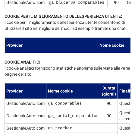
GestionaleAuto.com
ga_blucarva_comparables
90
Ques
COOKIE PER IL MIGLIORAMENTO DELL'ESPERIENZA UTENTE:
I cookie per il miglioramento dell'esperienza utente consentono di
utilizzare il sito nel migliore dei modi, ad esempio tramite una chat.
Provider
Nome cookie
COOKIE ANALITICI:
I cookie analitici forniscono statistiche anonime sulle visite alle varie
pagine del sito.
Durata
Provider
Nome cookie
Finalità
(giorni)
GestionaleAuto.com
ga_comparables
90
Questo c
Questo c
GestionaleAuto.com
ga_rental_comparables
90
sistema 
GestionaleAuto.com
ga_tracker
1
Questo co