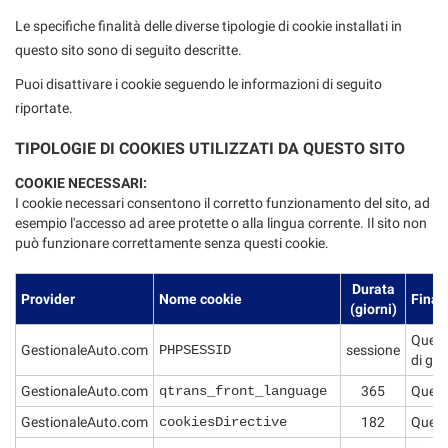
Le specifiche finalità delle diverse tipologie di cookie installati in
questo sito sono di seguito descritte.
Puoi disattivare i cookie seguendo le informazioni di seguito
riportate.
TIPOLOGIE DI COOKIES UTILIZZATI DA QUESTO SITO
COOKIE NECESSARI:
I cookie necessari consentono il corretto funzionamento del sito, ad
esempio l'accesso ad aree protette o alla lingua corrente. Il sito non
può funzionare correttamente senza questi cookie.
Durata
Provider
Nome cookie
Finali
(giorni)
Questo
GestionaleAuto.com
PHPSESSID
sessione
di ges
GestionaleAuto.com
qtrans_front_language
365
Questo
GestionaleAuto.com
cookiesDirective
182
Questo