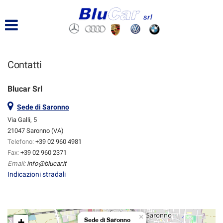
Contatti
Blucar Srl
Sede di Saronno
Via Galli, 5
21047 Saronno (VA)
Telefono:
+39 02 960 4981
Fax:
+39 02 960 2371
Email:
info@blucar.it
Indicazioni stradali
×
+
Sede di Saronno